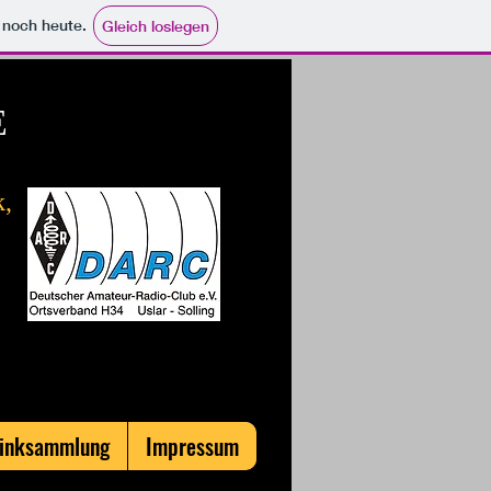
e noch heute.
Gleich loslegen
E
k,
g
Linksammlung
Impressum