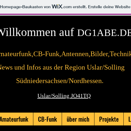
m Homepage-Baukasten von
.com
erstellt. Erstelle deine Websit
Willkommen auf
DG1ABE.D
mateurfunk,CB-Funk,Antennen,Bilder,Techni
ews und Infos aus der Region Uslar/Sollin
Südniedersachsen/Nordhessen.
Uslar/Solling JO41TQ
Amateurfunk
CB-Funk
über mich
Projekte